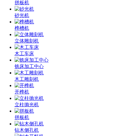
拼板机
砂光机
榫槽机
立体雕刻机
木工车床
铣床加工中心
木工雕刻机
开榫机
立柱抛光机
拼板机
钻木侧孔机