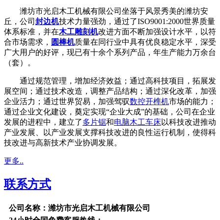
潍坊市光启木工机械有限公司坐落于风景秀美的潍坊安
丘，公司
封边机
技术力量强劲，通过了ISO9001:2000世界质量
体系标准，并在
木工雕刻机
改进方面不断加强设计水平，以符
合市场需求，
圆棒机
质量在同行业中具有优良稳定水平，深受
广大用户的好评，现已有十余个系列产品，年生产能力万余台
（套）。
通过规范管理，增加经济效益；通过高科技项目，拓展发
展空间；通过技术改造，调整产品结构；通过深化改革，加强
企业活力；通过世界贸易，加强驾驭
数控开榫机
市场的能力；
通过企业文化建设，奠定实现“企业大成”的基础，公司在企业
发展的进程中，建立了
多片锯
和
电脑木工车床
以科技改进推动
产业发展、以产业发展支撑科技改进的良性运行机制，使得科
技改进与高新技术产业协调发展。
更多..
联系方式
公司名称：潍坊市光启木工机械有限公司