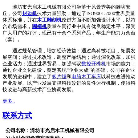
潍坊市光启木工机械有限公司坐落于风景秀美的潍坊安
丘，公司
封边机
技术力量强劲，通过了ISO9001:2000世界质量
体系标准，并在
木工雕刻机
改进方面不断加强设计水平，以符
合市场需求，
圆棒机
质量在同行业中具有优良稳定水平，深受
广大用户的好评，现已有十余个系列产品，年生产能力万余台
（套）。
通过规范管理，增加经济效益；通过高科技项目，拓展发
展空间；通过技术改造，调整产品结构；通过深化改革，加强
企业活力；通过世界贸易，加强驾驭
数控开榫机
市场的能力；
通过企业文化建设，奠定实现“企业大成”的基础，公司在企业
发展的进程中，建立了
多片锯
和
电脑木工车床
以科技改进推动
产业发展、以产业发展支撑科技改进的良性运行机制，使得科
技改进与高新技术产业协调发展。
更多..
联系方式
公司名称：潍坊市光启木工机械有限公司