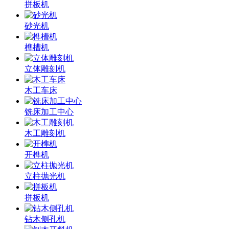
拼板机
砂光机
榫槽机
立体雕刻机
木工车床
铣床加工中心
木工雕刻机
开榫机
立柱抛光机
拼板机
钻木侧孔机