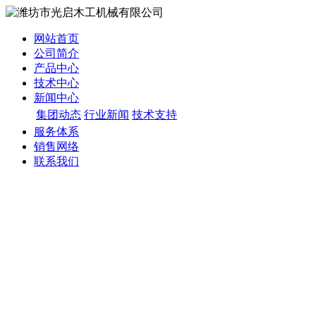
网站首页
公司简介
产品中心
技术中心
新闻中心
集团动态
行业新闻
技术支持
服务体系
销售网络
联系我们