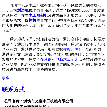
潍坊市光启木工机械有限公司坐落于风景秀美的潍坊安
丘，公司
封边机
技术力量强劲，通过了ISO9001:2000世界质量
体系标准，并在
木工雕刻机
改进方面不断加强设计水平，以符
合市场需求，
圆棒机
质量在同行业中具有优良稳定水平，深受
广大用户的好评，现已有十余个系列产品，年生产能力万余台
（套）。
通过规范管理，增加经济效益；通过高科技项目，拓展发
展空间；通过技术改造，调整产品结构；通过深化改革，加强
企业活力；通过世界贸易，加强驾驭
数控开榫机
市场的能力；
通过企业文化建设，奠定实现“企业大成”的基础，公司在企业
发展的进程中，建立了
多片锯
和
电脑木工车床
以科技改进推动
产业发展、以产业发展支撑科技改进的良性运行机制，使得科
技改进与高新技术产业协调发展。
更多..
联系方式
公司名称：潍坊市光启木工机械有限公司