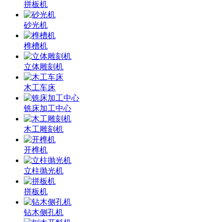
拼板机
砂光机
榫槽机
立体雕刻机
木工车床
铣床加工中心
木工雕刻机
开榫机
立柱抛光机
拼板机
钻木侧孔机